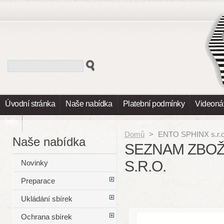
Úvodní stránka
Naše nabídka
Platební podmínky
Videoná
Info
Domů
>
ENTO SPHINX s.r.o
Naše nabídka
SEZNAM ZBOŽ
S.R.O.
Novinky
Preparace
Ukládání sbírek
Ochrana sbírek