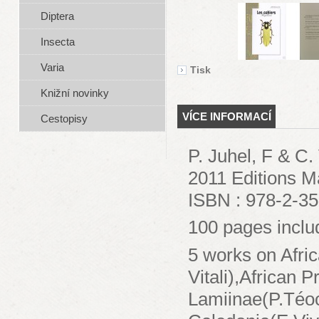
Diptera
Insecta
Varia
Tisk
Knižní novinky
VÍCE INFORMACÍ
Cestopisy
P. Juhel, F & C. 
2011 Editions M
ISBN : 978-2-3
100 pages includ
5 works on Africa
Vitali),African P
Lamiinae(P.Téoc