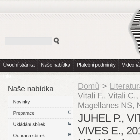
Úvodní stránka
Naše nabídka
Platební podmínky
Videoná
Info
Domů
>
Literatu
Naše nabídka
Vitali F., Vitali 
Novinky
Magellanes NS, 
Preparace
JUHEL P., VIT
Ukládání sbírek
VIVES E., 
Ochrana sbírek