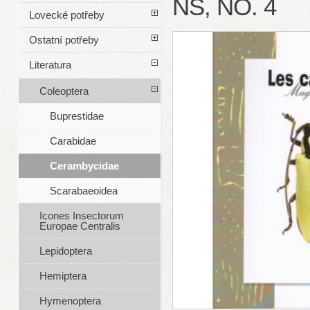
NS, NO. 4
Lovecké potřeby
Ostatní potřeby
Literatura
Coleoptera
Buprestidae
Carabidae
Cerambycidae
Scarabaeoidea
Icones Insectorum
Europae Centralis
Lepidoptera
Hemiptera
Hymenoptera