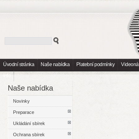
Úvodní stránka
Naše nabídka
Platební podmínky
Videoná
Info
Naše nabídka
Novinky
Preparace
Ukládání sbírek
Ochrana sbírek