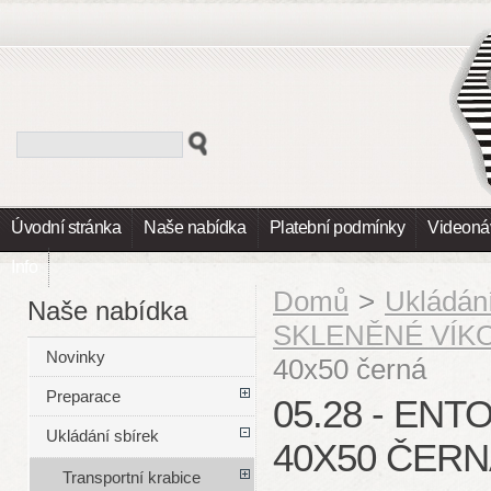
Úvodní stránka
Naše nabídka
Platební podmínky
Videoná
Info
Domů
>
Ukládání
Naše nabídka
SKLENĚNÉ VÍK
Novinky
40x50 černá
Preparace
05.28 - EN
Ukládání sbírek
40X50 ČER
Transportní krabice