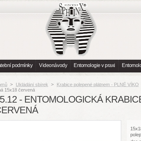
atební podmínky
Videonávody
Entomologie v praxi
Entomolo
omů
>
Ukládání sbírek
>
Krabice polepené plátnem - PLNÉ VÍKO
ná 15x18 červená
5.12 - ENTOMOLOGICKÁ KRABIC
ČERVENÁ
15x1
pole