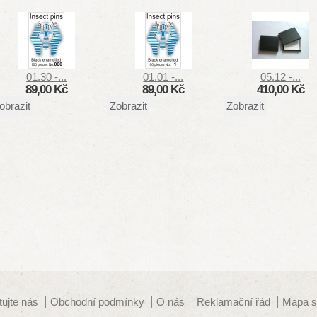
01.30 -...
01.01 -...
05.12 -...
89,00 Kč
89,00 Kč
410,00 Kč
obrazit
Zobrazit
Zobrazit
tujte nás
Obchodní podmínky
O nás
Reklamační řád
Mapa s