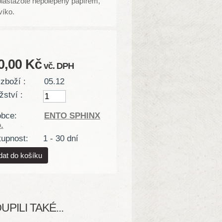
plastazote nepolepený papírem,
víko.
0,00 Kč
vč. DPH
zboží :
05.12
ství :
obce:
ENTO SPHINX
.
upnost:
1 - 30 dní
PILI TAKÉ...