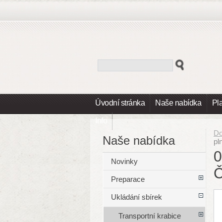
Úvodní stránka
Naše nabídka
Pl
Info
D
Naše nabídka
pl
0
Novinky
Preparace
Ukládání sbírek
Transportní krabice