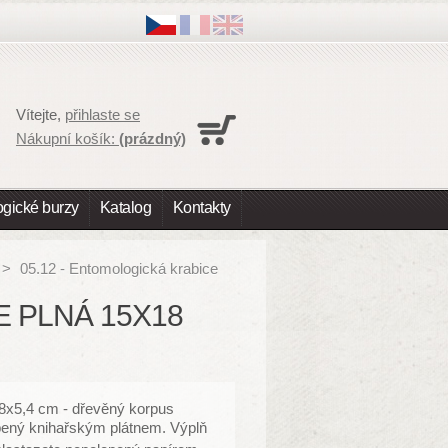
Košík
Vítejte,
přihlaste se
Nákupní košík je prázdny
Nákupní košík:
(prázdný)
Doručení
0,00 Kč
DPH
0,00 Kč
K úhradě
0,00 Kč
gické burzy
Katalog
Kontakty
Ceny jsou s DPH
Objednávka
>
05.12 - Entomologická krabice
E PLNÁ 15X18
8x5,4 cm - d
řevěný korpus
pený knihařským plátnem.
Výplň