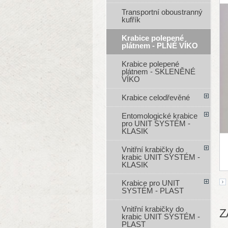
Transportní oboustranný
kufřík
Krabice polepené
plátnem - PLNÉ VÍKO
Krabice polepené
plátnem - SKLENĚNÉ
VÍKO
Krabice celodřevěné
Entomologické krabice
pro UNIT SYSTÉM -
KLASIK
Vnitřní krabičky do
krabic UNIT SYSTÉM -
KLASIK
Krabice pro UNIT
SYSTÉM - PLAST
Vnitřní krabičky do
Z
krabic UNIT SYSTÉM -
PLAST