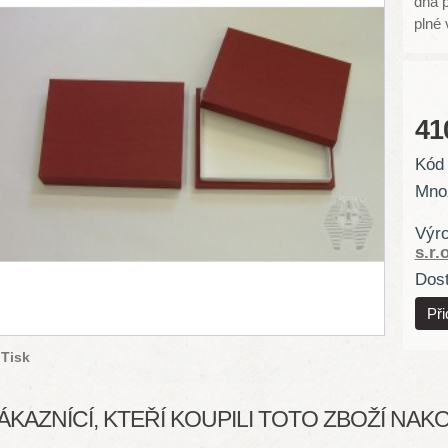
dna 
plné 
41
Kód 
Množ
Výr
s.r.o
Dost
Tisk
ÁKAZNÍCÍ, KTEŘÍ KOUPILI TOTO ZBOŽÍ NAKOU