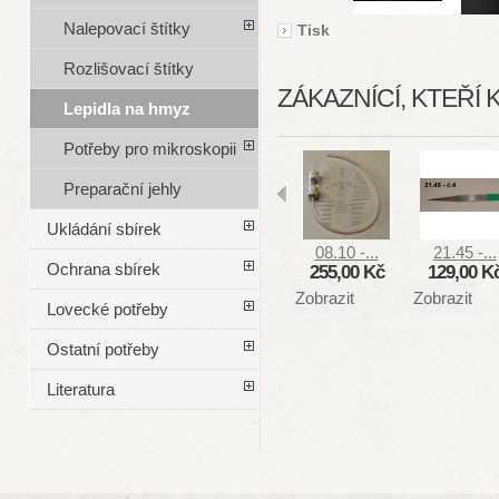
Nalepovací štítky
Tisk
Rozlišovací štítky
ZÁKAZNÍCÍ, KTEŘÍ 
Lepidla na hmyz
Potřeby pro mikroskopii
Preparační jehly
Ukládání sbírek
08.10 -...
21.45 -...
Ochrana sbírek
255,00 Kč
129,00 K
Zobrazit
Zobrazit
Lovecké potřeby
Ostatní potřeby
Literatura