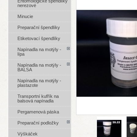
Entomologické špendlíky
nerezové
Minucie
Preparační špendlíky
Etiketovací špendlíky
Napínadla na motýly -
lípa
Napínadla na motýly -
BALSA
Napínadla na motýly -
plastazote
Transportní kufřík na
balsová napínadla
Pergamenová páska
Preparační podložky
Výškáček