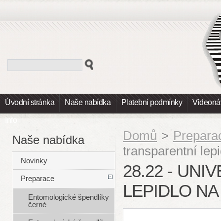
Úvodní stránka
Naše nabídka
Platební podmínky
Videoná
Info
Domů
>
Prepara
Naše nabídka
transparentní lep
Novinky
28.22 - UN
Preparace
LEPIDLO NA
Entomologické špendlíky
černé