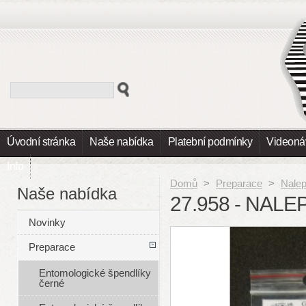
Úvodní stránka
Naše nabídka
Platební podmínky
Videoná
Info
Domů
>
Preparace
>
Nalep
Naše nabídka
27.958 - NALE
Novinky
Preparace
Entomologické špendlíky
černé