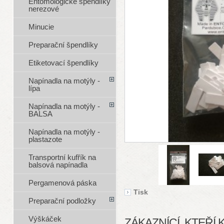
Entomologické špendlíky
nerezové
Minucie
Preparační špendlíky
Etiketovací špendlíky
Napínadla na motýly -
lípa
Napínadla na motýly -
BALSA
Napínadla na motýly -
plastazote
Transportní kufřík na
balsová napínadla
Pergamenová páska
Tisk
Preparační podložky
Výškáček
ZÁKAZNÍCÍ, KTEŘÍ 