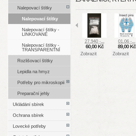
Nalepovací štítky
Nalepovací štítky
Nalepovací štítky -
LINKOVANÉ
27.940 -...
01.06 -...
Nalepovací štítky -
60,00 Kč
89,00 Kč
TRANSPARENTNÍ
Zobrazit
Zobrazit
Rozlišovací štítky
Lepidla na hmyz
Potřeby pro mikroskopii
Preparační jehly
Ukládání sbírek
Ochrana sbírek
Lovecké potřeby