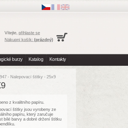
Košík
Vítejte,
přihlaste se
Nákupní košík je prázdny
Nákupní košík:
(prázdný)
Doručení
0,00 Kč
DPH
0,00 Kč
K úhradě
0,00 Kč
gické burzy
Katalog
Kontakty
Ceny jsou s DPH
Objednávka
947 - Nalepovací štítky - 25x9
X9
eno z kvalitního papíru
.
ovací štítky jsou vyrobeny ze
álního papíru, který zaručuje
st bílé barvy a dobré držení štítku
endlíku.