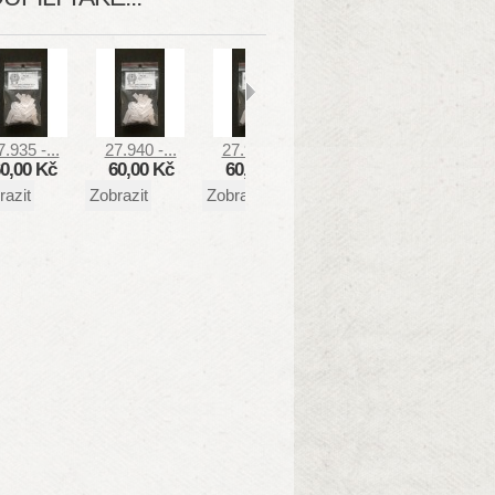
7.935 -...
27.940 -...
27.936 -...
27.964 -...
27.944
0,00 Kč
60,00 Kč
60,00 Kč
100,00 Kč
70,0
razit
Zobrazit
Zobrazit
Zobrazit
Zobrazi