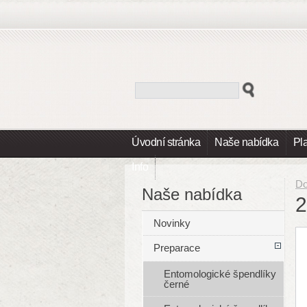
Úvodní stránka
Naše nabídka
Pl
Info
D
Naše nabídka
2
Novinky
Preparace
Entomologické špendlíky
černé