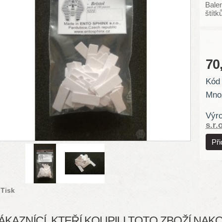
Bale
štítků
70
Kód 
Množ
Výr
s.r.o
Tisk
ÁKAZNÍCÍ, KTEŘÍ KOUPILI TOTO ZBOŽÍ NAKOU