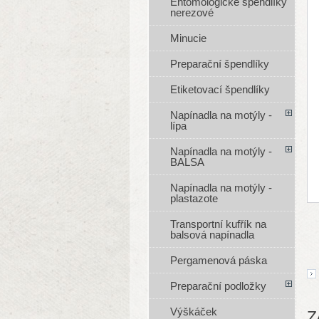
Entomologické špendlíky
nerezové
Minucie
Preparační špendlíky
Etiketovací špendlíky
Napínadla na motýly -
lípa
Napínadla na motýly -
BALSA
Napínadla na motýly -
plastazote
Transportní kufřík na
balsová napínadla
Pergamenová páska
Preparační podložky
Výškáček
Z