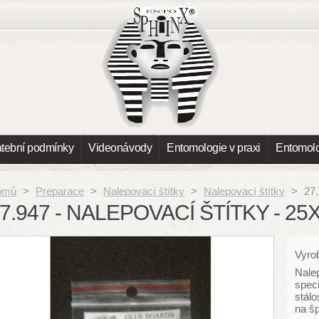
atební podmínky
Videonávody
Entomologie v praxi
Entomolo
omů
>
Preparace
>
Nalepovací štítky
>
Nalepovací štítky
>
27.
7.947 - NALEPOVACÍ ŠTÍTKY - 25
Vyrob
Nalep
speci
stálo
na šp