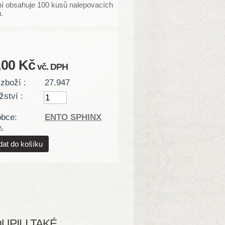
ní obsahuje 100 kusů nalepovacích
.
,00 Kč
vč. DPH
zboží :
27.947
ství :
obce:
ENTO SPHINX
.
PILI TAKÉ...