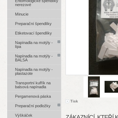
Entomologické špendlíky
nerezové
Minucie
Preparační špendlíky
Etiketovací špendlíky
Napínadla na motýly -
lípa
Napínadla na motýly -
BALSA
Napínadla na motýly -
plastazote
Transportní kufřík na
balsová napínadla
Pergamenová páska
Tisk
Preparační podložky
Výškáček
ZÁKAZNÍCÍ, KTEŘÍ 