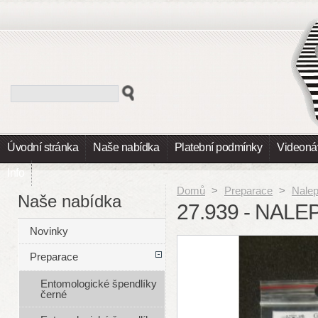
Úvodní stránka
Naše nabídka
Platební podmínky
Videoná
Info
Domů
>
Preparace
>
Nalep
Naše nabídka
27.939 - NALE
Novinky
Preparace
Entomologické špendlíky
černé