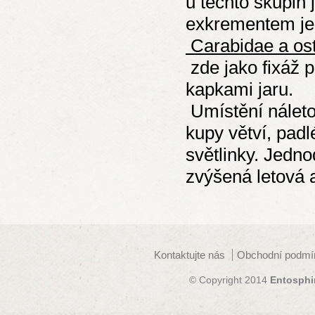
u těchto skupin j
exkrementem je 
Carabidae a ost
zde jako fixáž p
kapkami jaru.
Umístění náleto
kupy větví, pad
světlinky. Jedn
zvýšená letová 
Kontaktujte nás
Obchodní podmí
© Copyright 2014
Entosphi