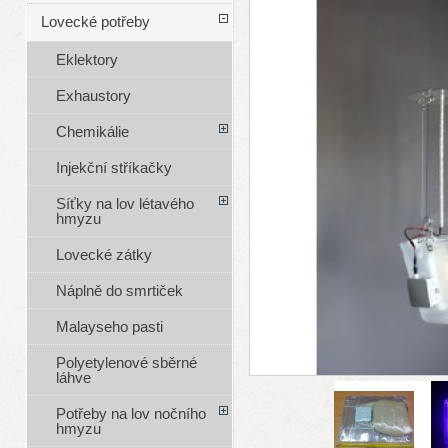
Lovecké potřeby
Eklektory
Exhaustory
Chemikálie
Injekční stříkačky
Síťky na lov létavého
hmyzu
Lovecké zátky
Náplně do smrtiček
Malayseho pasti
Polyetylenové sběrné
láhve
Potřeby na lov nočního
hmyzu