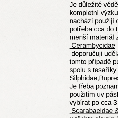
Je důležité věd
kompletní výzkum
nachází použiji 
potřeba cca do t
menší materiál 
Cerambycidae
doporučuji uděla
tomto případě p
spolu s tesaříky
Silphidae,Bupre
Je třeba poznam
použitím uv pásk
vybírat po cca 
Scarabaeidae &