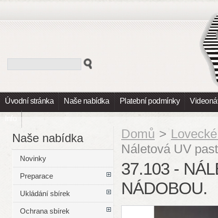
Úvodní stránka
Naše nabídka
Platební podmínky
Videoná
Info
Domů
>
Lovecké
Naše nabídka
Náletová UV past
Novinky
37.103 - N
Preparace
NÁDOBOU.
Ukládání sbírek
Ochrana sbírek