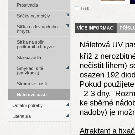
Prosívadla
Tisk
Sáčky na motýly
Síťka na lov vodního
VÍCE INFORMACÍ
PŘÍSL
hmyzu
Síťka na sběr
Náletová UV pas
podkorního hmyzu
kříž z nerozbitn
Sklepávadla
nečistit lihem) 
Smýkací sítě
osazen 192 diod
(smýkadla)
Pokud použijete 
Stromové pasti
2-3 dny. Rozmě
Náletové pasti
ke sběrné nádob
Ostatní potřeby
nádoby) je možn
Literatura
Atraktant a fixač