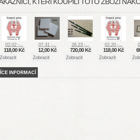
ÁKAZNÍCÍ, KTEŘÍ KOUPILI TOTO ZBOŽÍ NAKOU
02.02 -...
07.31 -...
26.23 -...
02.20 -...
0
118,00 Kč
12,00 Kč
720,00 Kč
118,00 Kč
6
Zobrazit
Zobrazit
Zobrazit
Zobrazit
Zob
ÍCE INFORMACÍ