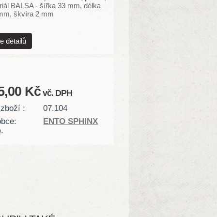
riál BALSA - šířka 33 mm, délka
mm, škvíra 2 mm
e detailů
5,00 Kč
vč. DPH
zboží :
07.104
obce:
ENTO SPHINX
.