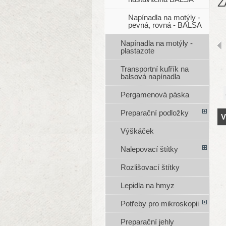
Z
Napínadla na motýly -
pevná, rovná - BALSA
Napínadla na motýly -
plastazote
Transportní kufřík na
balsová napínadla
Pergamenová páska
Preparační podložky
V
Výškáček
Nalepovací štítky
Rozlišovací štítky
Lepidla na hmyz
Potřeby pro mikroskopii
Preparační jehly