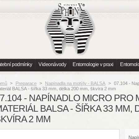
atební podmínky
Videonávody
Entomologie v praxi
Entomolo
omů
>
Preparace
>
Napínadla na motýly - BALSA
>
07.104 - Na
teriál BALSA - šířka 33 mm, délka 200 mm, škvíra 2 mm
7.104 - NAPÍNADLO MICRO PRO 
ATERIÁL BALSA - ŠÍŘKA 33 MM, 
KVÍRA 2 MM
Napí