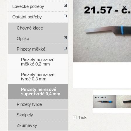
Lovecké potřeby
Ostatní potřeby
Chovné klece
Optika
Pinzety měkké
Pinzety nerezové
měkké 0,2 mm
Pinzety nerezové
tvrdé 0,3 mm
Pinzety nerezové
super tvrdé 0,4 mm
Pinzety tvrdé
Skalpely
Tisk
Zkumavky