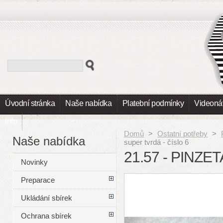
Úvodní stránka
Naše nabídka
Platební podmínky
Videoná
Info
Domů
>
Ostatní potřeby
>
Naše nabídka
super tvrdá - číslo 6
21.57 - PINZE
Novinky
Preparace
Ukládání sbírek
Ochrana sbírek