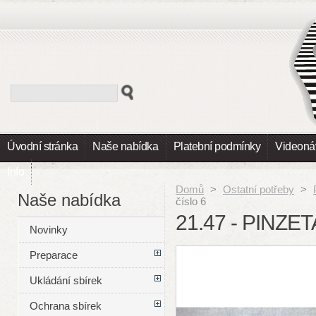
Úvodní stránka
Naše nabídka
Platební podmínky
Videoná
Info
Domů
>
Ostatní potřeby
>
Naše nabídka
číslo 6
21.47 - PINZE
Novinky
Preparace
Ukládání sbírek
Ochrana sbírek