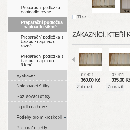
Preparační podložka -
napínadlo rovné
Tisk
Preparační podložka
- napínadlo šikmé
ZÁKAZNÍCÍ, KTEŘÍ 
Preparační podložka s
balsou - napínadlo
rovné
Preparační podložka s
balsou - napínadlo
šikmé
07.421 -...
07.411 -..
Výškáček
360,00 Kč
335,00 K
Nalepovací štítky
Zobrazit
Zobrazit
Rozlišovací štítky
Lepidla na hmyz
Potřeby pro mikroskopii
Preparační jehly