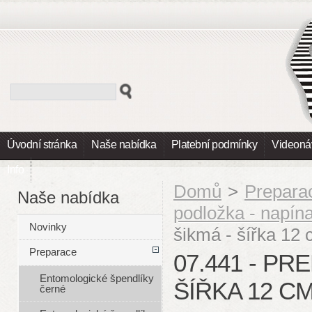
Úvodní stránka
Naše nabídka
Platební podmínky
Videoná
Info
Domů
>
Prepara
Naše nabídka
podložka - napín
Novinky
šikmá - šířka 12
Preparace
07.441 - P
Entomologické špendlíky
ŠÍŘKA 12 CM
černé