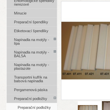
Entomologické špendlíky
nerezové
Minucie
Preparační špendlíky
Etiketovací špendlíky
Napínadla na motýly -
lípa
Napínadla na motýly -
BALSA
Napínadla na motýly -
plastazote
Transportní kufřík na
balsová napínadla
Pergamenová páska
Preparační podložky
Preparační podložky