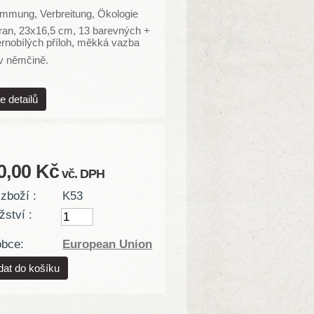
immung, Verbreitung, Ökologie
ran,
23x16,5 cm, 13 barevných +
rnobílých příloh, měkká vazba
v němčině.
e detailů
0,00 Kč
vč. DPH
zboží :
K53
ství :
obce:
European Union