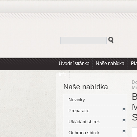
Úvodní stránka
Naše nabídka
Pl
Info
D
Naše nabídka
Mi
B
Novinky
Preparace
Ukládání sbírek
Ochrana sbírek