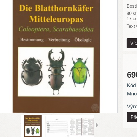
Best
80 st
17 če
Text 
Víc
69
Kód 
Množ
Výr