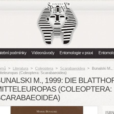
atební podmínky
Videonávody
Entomologie v praxi
Entomolo
omů
>
Literatura
>
Coleoptera
>
Scarabaeoidea
>
Bunalski M., 
tteleuropas (Coleoptera: Scarabaeoidea)
UNALSKI M., 1999: DIE BLATTH
MITTELEUROPAS (COLEOPTERA:
SCARABAEOIDEA)
ISBN