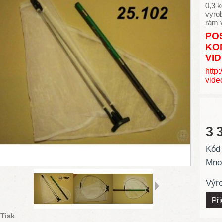
0,3 k
vyrob
rám 
PO
KO
VI
http
vide
3 
Kód 
Množ
Výr
Tisk