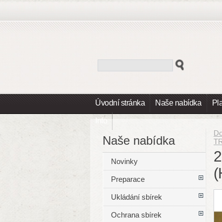
Úvodní stránka
Naše nabídka
Pl
Info
D
Naše nabídka
T
2
Novinky
(
Preparace
Ukládání sbírek
Ochrana sbírek