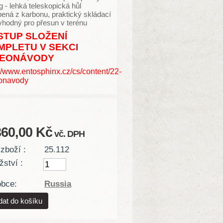
g - lehká teleskopická hůl
ená z karbonu, praktický skládací
vhodný pro přesun v terénu
STUP SLOŽENÍ
MPLETU V SEKCI
DEONÁVODY
://www.entosphinx.cz/cs/content/22-
onavody
360,00 Kč
vč. DPH
zboží :
25.112
ství :
obce:
Russia