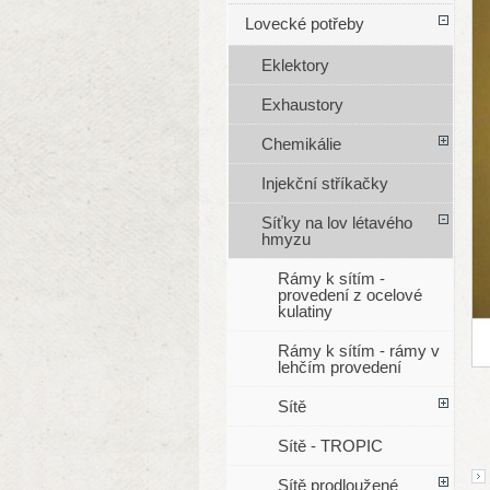
Lovecké potřeby
Eklektory
Exhaustory
Chemikálie
Injekční stříkačky
Síťky na lov létavého
hmyzu
Rámy k sítím -
provedení z ocelové
kulatiny
Rámy k sítím - rámy v
lehčím provedení
Sítě
Sítě - TROPIC
Sítě prodloužené