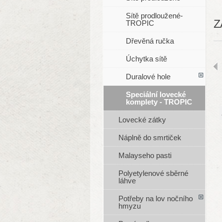
Sítě prodloužené-
Z
TROPIC
Dřevěná ručka
Úchytka sítě
Duralové hole
Speciální lovecké
komplety - TROPIC
Lovecké zátky
Náplně do smrtiček
Malayseho pasti
Polyetylenové sběrné
láhve
Potřeby na lov nočního
hmyzu