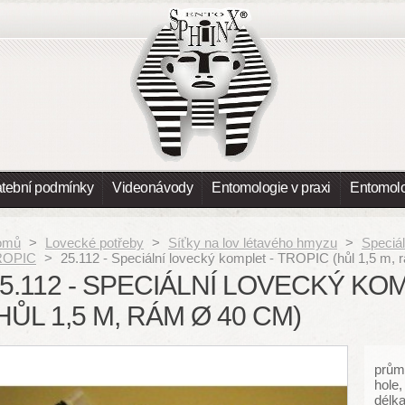
atební podmínky
Videonávody
Entomologie v praxi
Entomolo
omů
>
Lovecké potřeby
>
Síťky na lov létavého hmyzu
>
Speciál
ROPIC
>
25.112 - Speciální lovecký komplet - TROPIC (hůl 1,5 m,
5.112 - SPECIÁLNÍ LOVECKÝ KO
HŮL 1,5 M, RÁM Ø 40 CM)
průmě
hole,
délk