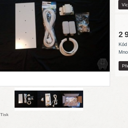
Víc
2 
Kód 
Množ
Tisk