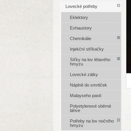
Lovecké potřeby
Eklektory
Exhaustory
Chemikálie
Injekční stříkačky
Síťky na lov létavého
hmyzu
Lovecké zátky
Náplně do smrtiček
Malayseho pasti
Polyetylenové sběrné
láhve
Potřeby na lov nočního
hmyzu