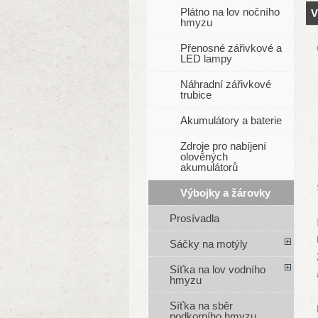
Plátno na lov nočního
V
hmyzu
Přenosné zářivkové a
LED lampy
Náhradní zářivkové
trubice
Akumulátory a baterie
Zdroje pro nabíjení
olověných
akumulátorů
Výbojky a žárovky
Prosívadla
Sáčky na motýly
Síťka na lov vodního
hmyzu
Síťka na sběr
podkorního hmyzu