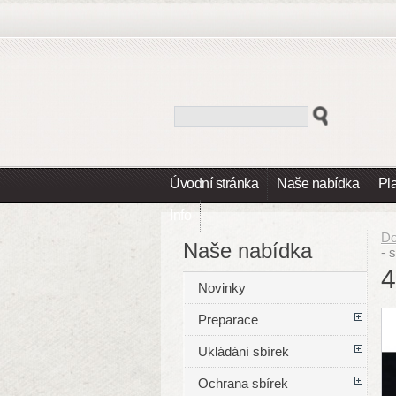
Úvodní stránka
Naše nabídka
Pl
Info
D
Naše nabídka
- 
4
Novinky
Preparace
Ukládání sbírek
Ochrana sbírek