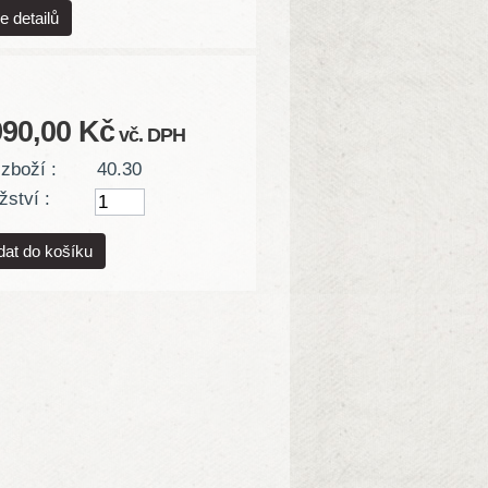
e detailů
990,00 Kč
vč. DPH
zboží :
40.30
ství :