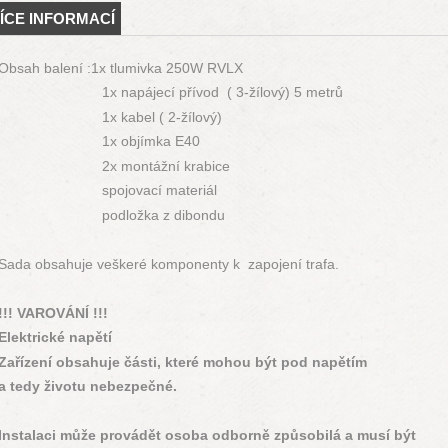
ÍCE INFORMACÍ
Obsah balení :1x tlumivka 250W RVLX
1x napájecí přívod ( 3-žílový) 5 metrů
1x kabel ( 2-žílový)
1x objímka E40
2x montážní krabice
spojovací materiál
podložka z dibondu
Sada obsahuje veškeré komponenty k zapojení trafa.
!!! VAROVÁNÍ !!!
Elektrické napětí
Zařízení obsahuje části, které mohou být pod napětím
a tedy životu nebezpečné.
Instalaci může provádět osoba odborně způsobilá a musí být