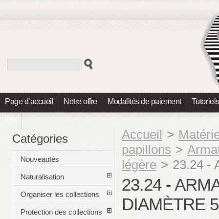
Page d’accueil
Notre offre
Modalités de paiement
Tutoriel
Info
Accueil
>
Matéri
Catégories
papillons
>
Armatu
Nouveautés
légère
>
23.24 - 
Naturalisation
23.24 - AR
Organiser les collections
DIAMÈTRE 
Protection des collections