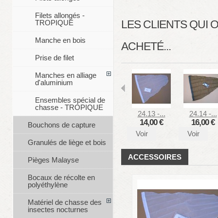
Filets allongés -
LES CLIENTS QUI
TROPIQUE
Manche en bois
ACHETÉ...
Prise de filet
Manches en alliage
d'aluminium
Ensembles spécial de
chasse - TROPIQUE
24.13 -...
24.14 -...
14,00 €
16,00 €
Bouchons de capture
Voir
Voir
Granulés de liège et bois
ACCESSOIRES
Pièges Malayse
Bocaux de récolte en
polyéthylène
Matériel de chasse des
insectes nocturnes