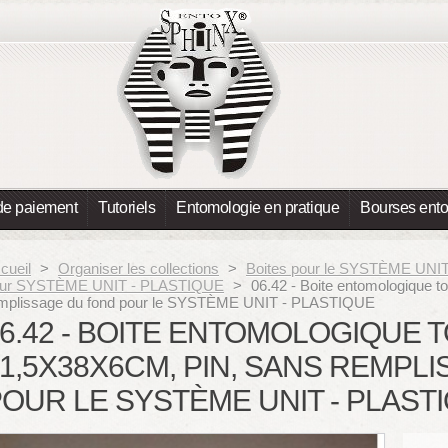
de paiement
Tutoriels
Entomologie en pratique
Bourses ent
cueil
>
Organiser les collections
>
Boites pour le SYSTÈME UN
ur SYSTÈME UNIT - PLASTIQUE
>
06.42 - Boite entomologique t
mplissage du fond pour le SYSTÈME UNIT - PLASTIQUE
6.42 - BOITE ENTOMOLOGIQUE 
1,5X38X6CM, PIN, SANS REMPL
OUR LE SYSTÈME UNIT - PLAST