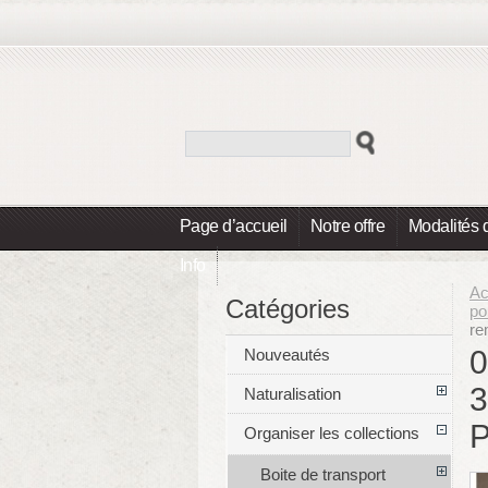
Page d’accueil
Notre offre
Modalités 
Info
Ac
Catégories
po
re
0
Nouveautés
3
Naturalisation
P
Organiser les collections
Boite de transport