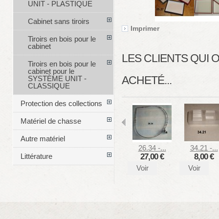
UNIT - PLASTIQUE
Cabinet sans tiroirs
Imprimer
Tiroirs en bois pour le
cabinet
LES CLIENTS QUI
Tiroirs en bois pour le
cabinet pour le
ACHETÉ...
SYSTÈME UNIT -
CLASSIQUE
Protection des collections
Matériel de chasse
Autre matériel
26.34 -...
34.21 -...
27,00 €
8,00 €
Littérature
Voir
Voir