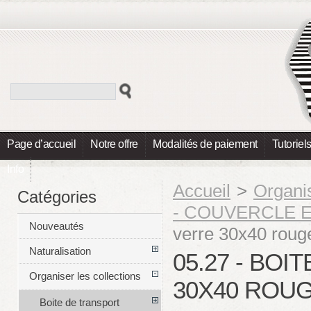
Page d’accueil
Notre offre
Modalités de paiement
Tutoriel
Info
Accueil
>
Organis
Catégories
- COUVERCLE 
Nouveautés
verre 30x40 roug
Naturalisation
05.27 - BO
Organiser les collections
30X40 ROU
Boite de transport