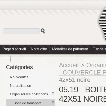
Page d’accueil
Notre offre
Modalités de paiement
Tutoriel
Info
Accueil
>
Organis
Catégories
- COUVERCLE P
Nouveautés
42x51 noire
Naturalisation
05.19 - BO
Organiser les collections
42X51 NOIR
Boite de transport