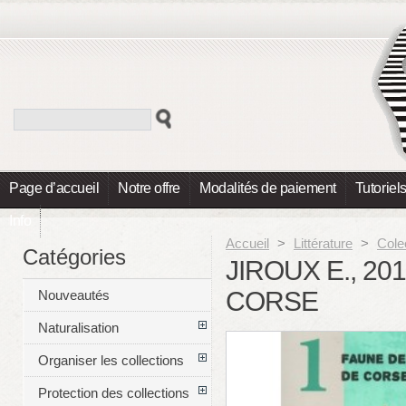
Page d’accueil
Notre offre
Modalités de paiement
Tutoriel
Info
Accueil
>
Littérature
>
Cole
Catégories
JIROUX E., 2
CORSE
Nouveautés
Naturalisation
Organiser les collections
Protection des collections