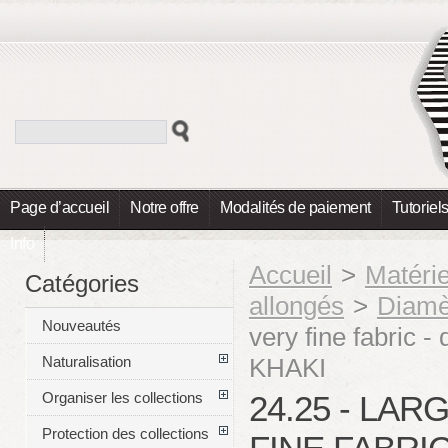
Page d’accueil
Notre offre
Modalités de paiement
Tutoriel
Info
Accueil
>
Matéri
Catégories
allongés
>
Diamè
Nouveautés
very fine fabric 
KHAKI
Naturalisation
24.25 - LA
Organiser les collections
Protection des collections