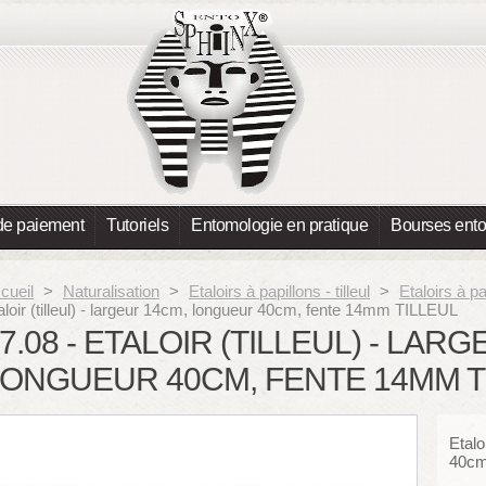
de paiement
Tutoriels
Entomologie en pratique
Bourses ent
cueil
>
Naturalisation
>
Etaloirs à papillons - tilleul
>
Etaloirs à pap
aloir (tilleul) - largeur 14cm, longueur 40cm, fente 14mm TILLEUL
7.08 - ETALOIR (TILLEUL) - LAR
ONGUEUR 40CM, FENTE 14MM T
Etalo
40cm