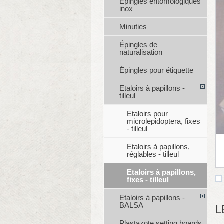
Épingles entomologiques
inox
Minuties
Épingles de
naturalisation
Épingles pour étiquette
Etaloirs à papillons -
tilleul
Etaloirs pour
microlepidoptera, fixes
- tilleul
Etaloirs à papillons,
réglables - tilleul
Etaloirs à papillons,
fixes - tilleul
Etaloirs à papillons -
BALSA
L
Plastazote setting boards