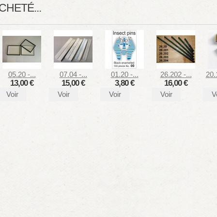
CHETÉ...
05.20 -...
07.04 -...
01.20 -...
26.202 -...
20.
13,00 €
15,00 €
3,80 €
16,00 €
Voir
Voir
Voir
Voir
V