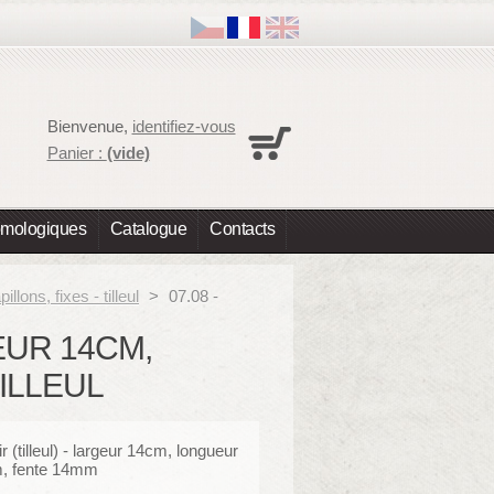
Panier
Bienvenue,
identifiez-vous
Aucun produit
Panier :
(vide)
Expédition
0,00 €
Total
0,00 €
omologiques
Catalogue
Contacts
Les prix sont HT
Commander
illons, fixes - tilleul
>
07.08 -
GEUR 14CM,
ILLEUL
ir (tilleul) - largeur 14cm, longueur
, fente 14mm