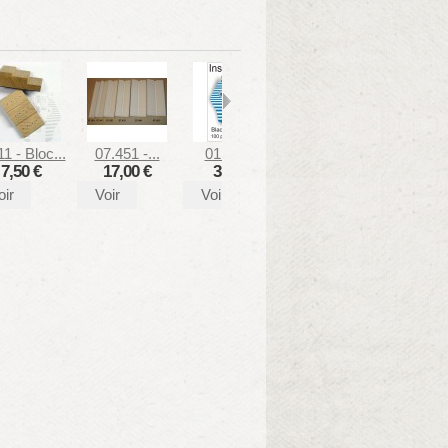
11 - Bloc...
07.451 -...
01.10 -...
05.22 -...
07.03
7,50 €
17,00 €
3,80 €
16,00 €
14,
oir
Voir
Voir
Voir
Voir