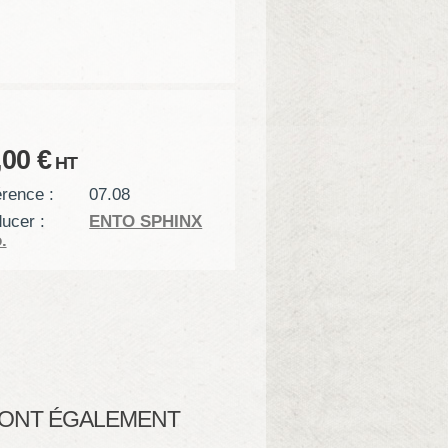
,00 €
HT
rence :
07.08
ucer :
ENTO SPHINX
.
T ONT ÉGALEMENT