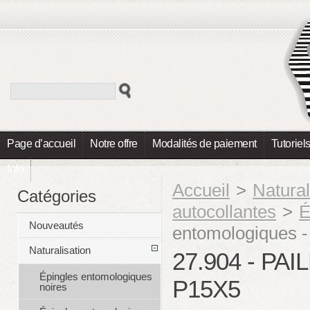
Page d’accueil
Notre offre
Modalités de paiement
Tutoriel
Info
Accueil
>
Natural
Catégories
autocollantes
>
É
Nouveautés
entomologiques 
Naturalisation
27.904 - P
Épingles entomologiques
P15X5
noires