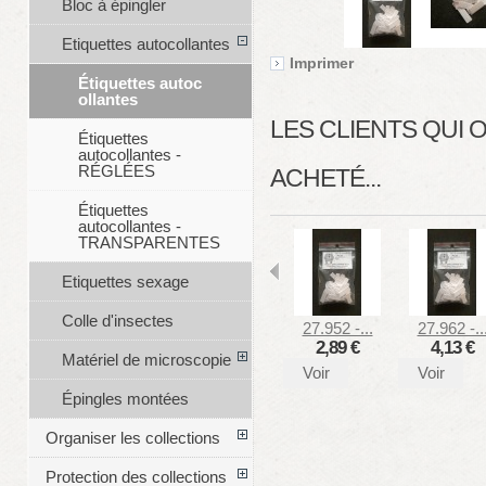
Bloc à épingler
Etiquettes autocollantes
Imprimer
Étiquettes autoc
ollantes
LES CLIENTS QUI
Étiquettes
autocollantes -
RÉGLÉES
ACHETÉ...
Étiquettes
autocollantes -
TRANSPARENTES
Etiquettes sexage
Colle d'insectes
27.952 -...
27.962 -..
2,89 €
4,13 €
Matériel de microscopie
Voir
Voir
Épingles montées
Organiser les collections
Protection des collections