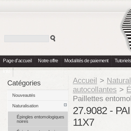
Page d’accueil
Notre offre
Modalités de paiement
Tutoriel
Info
Accueil
>
Natural
Catégories
autocollantes
>
É
Nouveautés
Paillettes entomo
Naturalisation
27.9082 - 
Épingles entomologiques
11X7
noires