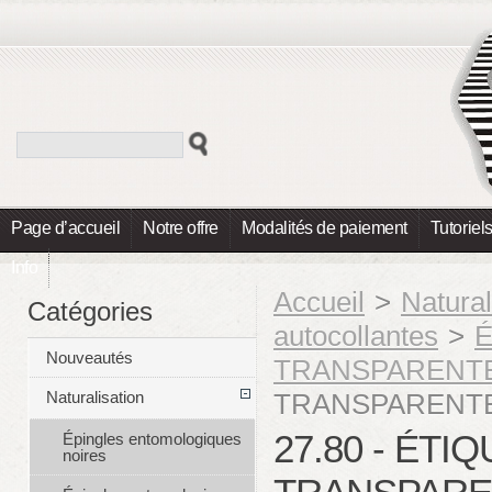
Page d’accueil
Notre offre
Modalités de paiement
Tutoriel
Info
Accueil
>
Natural
Catégories
autocollantes
>
É
Nouveautés
TRANSPARENT
TRANSPARENTE
Naturalisation
27.80 - ÉT
Épingles entomologiques
noires