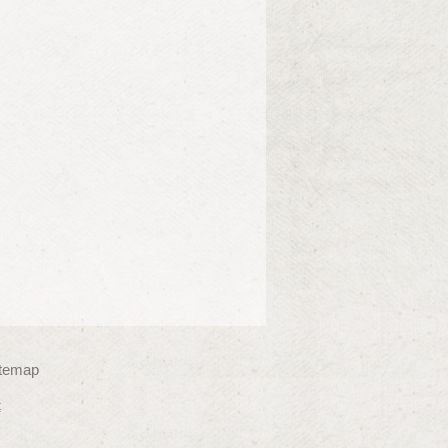
itemap
t