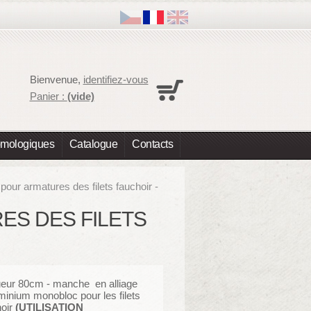
Panier
Bienvenue,
identifiez-vous
Aucun produit
Panier :
(vide)
Expédition
0,00 €
Total
0,00 €
omologiques
Catalogue
Contacts
Les prix sont HT
Commander
our armatures des filets fauchoir -
ES DES FILETS
ueur 80cm - manche
en alliage
uminium
monobloc pour les filets
oir
(UTILISATION