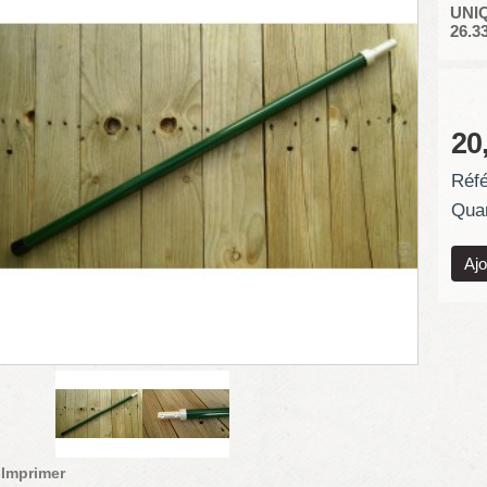
UNIQ
26.33
20
Réfé
Quan
Imprimer