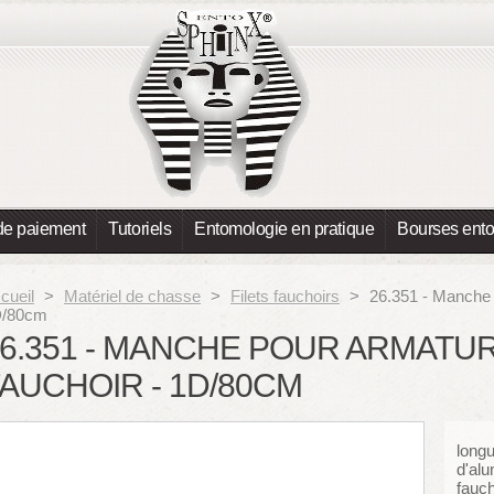
de paiement
Tutoriels
Entomologie en pratique
Bourses ent
cueil
>
Matériel de chasse
>
Filets fauchoirs
>
26.351 - Manche p
D/80cm
6.351 - MANCHE POUR ARMATUR
AUCHOIR - 1D/80CM
long
d'al
fauch