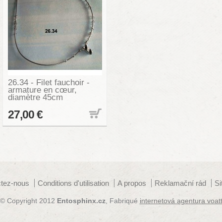
26.34 - Filet fauchoir -
armature en cœur,
diamètre 45cm
27,00 €
tez-nous
Conditions d'utilisation
A propos
Reklamační rád
S
© Copyright 2012
Entosphinx.cz
, Fabriqué
internetová agentura voat