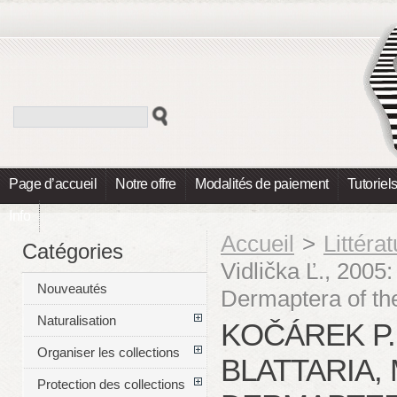
Page d’accueil
Notre offre
Modalités de paiement
Tutoriel
Info
Accueil
>
Littéra
Catégories
Vidlička Ľ., 2005
Nouveautés
Dermaptera of th
Naturalisation
KOČÁREK P.,
Organiser les collections
BLATTARIA,
Protection des collections