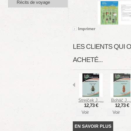
Récits de voyage
Imprimer
LES CLIENTS QUI
ACHETÉ...
Strejček J.,...
Boháč J.,..
12,73 €
12,73 €
Voir
Voir
EN SAVOIR PLUS