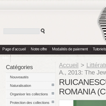
Page d’accueil
Notre offre
Modalités de paiement
Tutoriel
Info
Accueil
>
Littéra
Catégories
A., 2013: The Je
Nouveautés
RUICANESCU
Naturalisation
ROMANIA (
Organiser les collections
Protection des collections