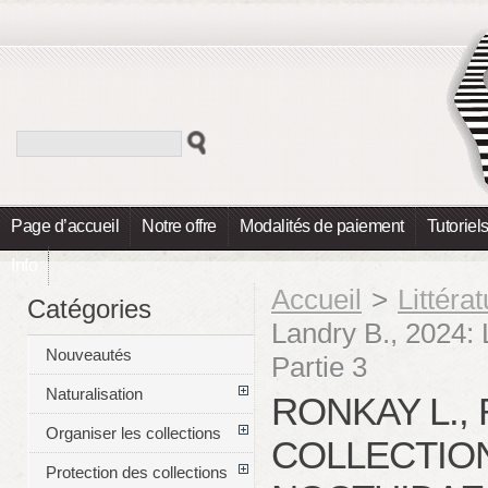
Page d’accueil
Notre offre
Modalités de paiement
Tutoriel
Info
Accueil
>
Littéra
Catégories
Landry B., 2024: 
Nouveautés
Partie 3
Naturalisation
RONKAY L., 
Organiser les collections
COLLECTIO
Protection des collections