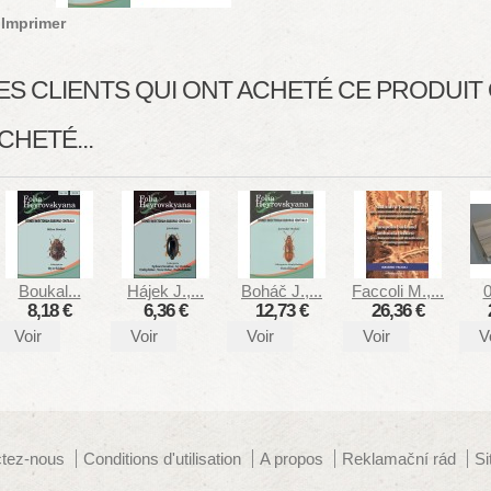
Imprimer
ES CLIENTS QUI ONT ACHETÉ CE PRODUI
CHETÉ...
Boukal...
Hájek J.,...
Boháč J.,...
Faccoli M.,...
0
8,18 €
6,36 €
12,73 €
26,36 €
Voir
Voir
Voir
Voir
V
tez-nous
Conditions d'utilisation
A propos
Reklamační rád
S