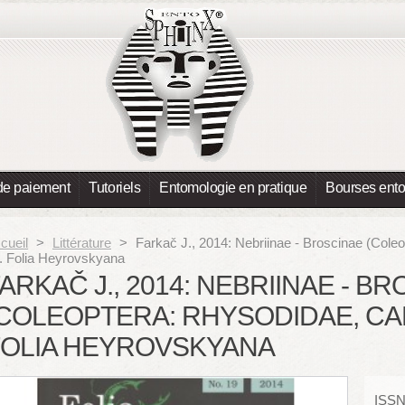
de paiement
Tutoriels
Entomologie en pratique
Bourses ent
cueil
>
Littérature
>
Farkač J., 2014: Nebriinae - Broscinae (Cole
. Folia Heyrovskyana
ARKAČ J., 2014: NEBRIINAE - B
COLEOPTERA: RHYSODIDAE, CARA
FOLIA HEYROVSKYANA
ISSN