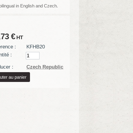
bilingual in English and Czech.
,73 €
HT
rence :
KFHB20
tité :
ucer :
Czech Republic