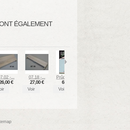
T ONT ÉGALEMENT
7.02 -...
07.18 -...
Průdek P.,...
Novák V.,...
Farkač 
26,00 €
27,00 €
6,36 €
9,09 €
12,
oir
Voir
Voir
Voir
Voir
itemap