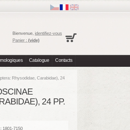
Panier
Bienvenue,
identifiez-vous
Aucun produit
Panier :
(vide)
Expédition
0,00 €
Total
0,00 €
omologiques
Catalogue
Contacts
Les prix sont HT
Commander
optera: Rhysodidae, Carabidae), 24
ROSCINAE
BIDAE), 24 PP.
: 1801-7150