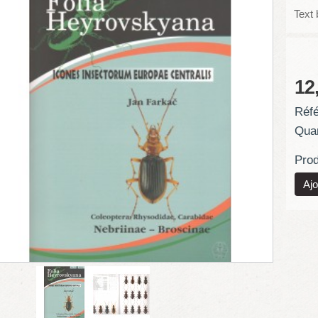
Text 
12
Réfé
Quan
Prod