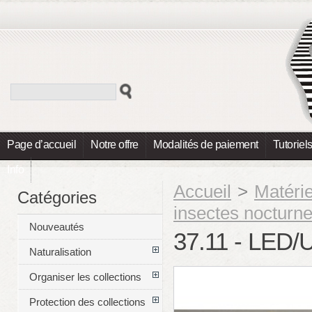
Page d’accueil
Notre offre
Modalités de paiement
Tutoriel
Info
Accueil
>
Matéri
Catégories
insectes nocturn
Nouveautés
37.11 - LED
Naturalisation
Organiser les collections
Protection des collections