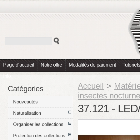
Page d’accueil
Notre offre
Modalités de paiement
Tutoriel
Info
Accueil
>
Matéri
Catégories
insectes nocturn
Nouveautés
37.121 - LE
Naturalisation
Organiser les collections
Protection des collections