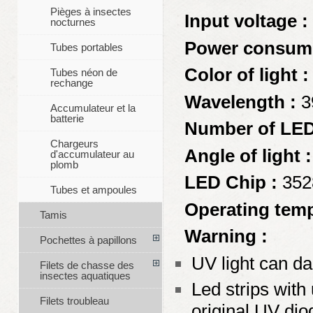
Pièges à insectes
Input voltage :
nocturnes
Power consump
Tubes portables
Color of light :
Tubes néon de
rechange
Wavelength :
3
Accumulateur et la
batterie
Number of LED
Chargeurs
Angle of light :
d'accumulateur au
plomb
LED Chip :
352
Tubes et ampoules
Operating temp
Tamis
Warning :
Pochettes à papillons
UV light can d
Filets de chasse des
insectes aquatiques
Led strips with 
Filets troubleau
original UV dio