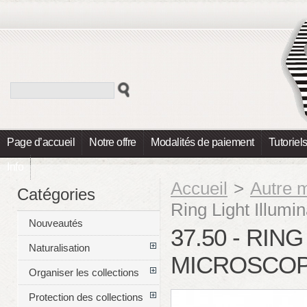
Page d’accueil
Notre offre
Modalités de paiement
Tutoriel
Info
Accueil
>
Autre m
Catégories
Ring Light Illumi
Nouveautés
37.50 - RIN
Naturalisation
MICROSCOPE
Organiser les collections
Protection des collections