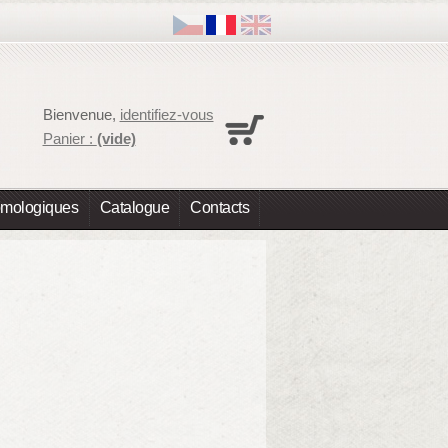
Panier
Bienvenue,
identifiez-vous
Aucun produit
Panier :
(vide)
Expédition
0,00 €
Total
0,00 €
omologiques
Catalogue
Contacts
Les prix sont HT
Commander