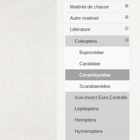
Matériel de chasse
Autre matériel
Littérature
Coleoptera
Buprestidae
Carabidae
Cerambycidae
Scarabaeoidea
Icon.Insect.Euro.Centralis
Lepidoptera
Hemiptera
Hymenoptera