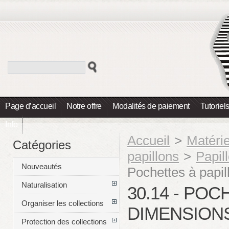
Page d’accueil
Notre offre
Modalités de paiement
Tutoriel
Info
Accueil
>
Matéri
Catégories
papillons
>
Papill
Nouveautés
Pochettes à papi
Naturalisation
30.14 - POC
Organiser les collections
DIMENSION
Protection des collections