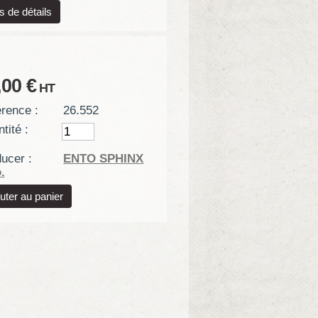
s de détails
,00 €
HT
rence :
26.552
tité :
ucer :
ENTO SPHINX
.