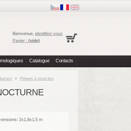
Panier
Bienvenue,
identifiez-vous
Aucun produit
Panier :
(vide)
Expédition
0,00 €
Total
0,00 €
omologiques
Catalogue
Contacts
Les prix sont HT
Commander
cturnes
>
Pièges à insectes
E NOCTURNE
ensions: 2x1,8x1,5 m