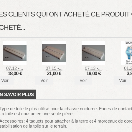
ES CLIENTS QUI ONT ACHETÉ CE PRODUI
CHETÉ...
07.12 -...
07.15 -...
07.13 -...
01.2
18,00 €
21,00 €
19,00 €
3,
Voir
Voir
Voir
Voir
N SAVOIR PLUS
Type de toile le plus utilisé pour la chasse nocturne. Faces de contac
La toile est cousue en une seule pièce.
Accessoires: 4 taquets pour attacher à la terre et 4 morceaux de cor
stabilisation de la toile sur le terrain.