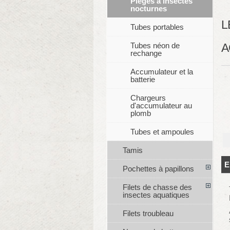
Pièges à insectes
nocturnes
L
Tubes portables
Tubes néon de
A
rechange
Accumulateur et la
batterie
Chargeurs
d'accumulateur au
plomb
Tubes et ampoules
Tamis
E
Pochettes à papillons
Filets de chasse des
insectes aquatiques
Filets troubleau