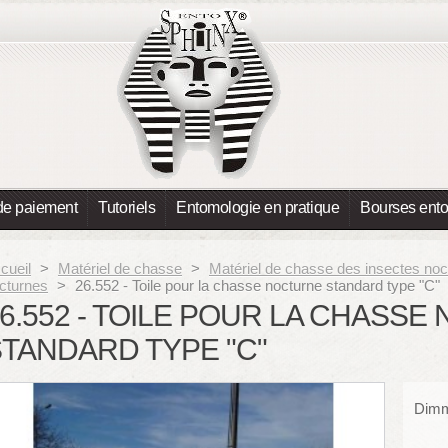
de paiement
Tutoriels
Entomologie en pratique
Bourses ent
cueil
>
Matériel de chasse
>
Matériel de chasse des insectes no
cturnes
>
26.552 - Toile pour la chasse nocturne standard type "C"
6.552 - TOILE POUR LA CHASS
TANDARD TYPE "C"
Dimm