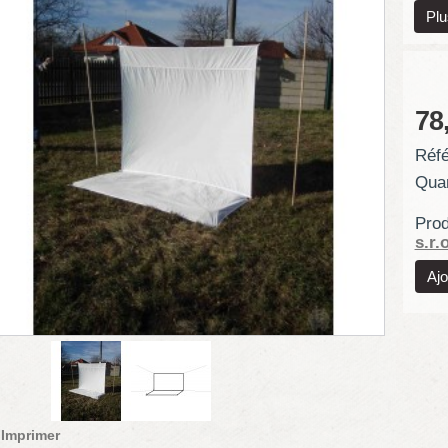
Plu
78
Réfé
Quan
Prod
s.r.o
Imprimer