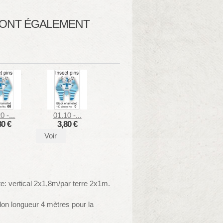
T ONT ÉGALEMENT
0 -...
01.10 -...
80 €
3,80 €
Voir
te: vertical 2x1,8m/par terre 2x1m.
don longueur 4 mètres pour la