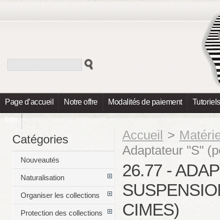
Page d’accueil
Notre offre
Modalités de paiement
Tutoriel
Info
Accueil
>
Matéri
Catégories
Adaptateur "S" (
Nouveautés
26.77 - ADA
Naturalisation
SUSPENSIO
Organiser les collections
CIMES)
Protection des collections