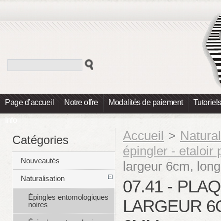
Page d’accueil
Notre offre
Modalités de paiement
Tutoriel
Info
Accueil
>
Natural
Catégories
épingler - etaloir 
Nouveautés
largeur 6cm, lon
Naturalisation
07.41 - PL
Épingles entomologiques
LARGEUR 6
noires