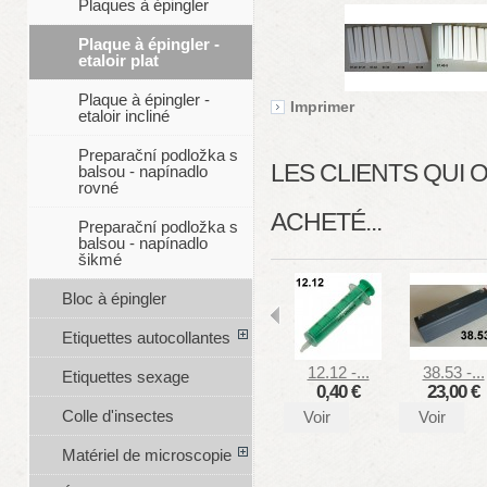
Plaques à épingler
Plaque à épingler -
etaloir plat
Plaque à épingler -
Imprimer
etaloir incliné
Preparační podložka s
LES CLIENTS QUI
balsou - napínadlo
rovné
ACHETÉ...
Preparační podložka s
balsou - napínadlo
šikmé
Bloc à épingler
Etiquettes autocollantes
12.12 -...
38.53 -...
Etiquettes sexage
0,40 €
23,00 €
Colle d'insectes
Voir
Voir
Matériel de microscopie