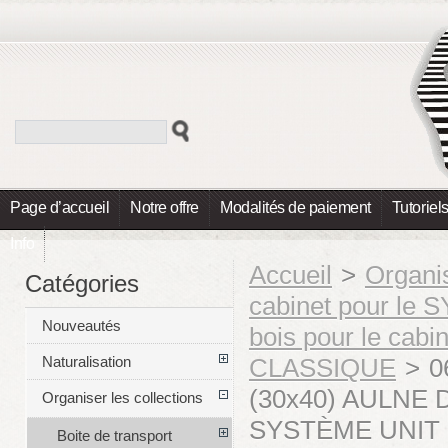
Page d’accueil
Notre offre
Modalités de paiement
Tutoriel
Info
Accueil
>
Organis
Catégories
cabinet pour l
Nouveautés
bois pour le cab
CLASSIQUE
>
0
Naturalisation
(30x40) AULNE D
Organiser les collections
SYSTÈME UNIT 
Boite de transport