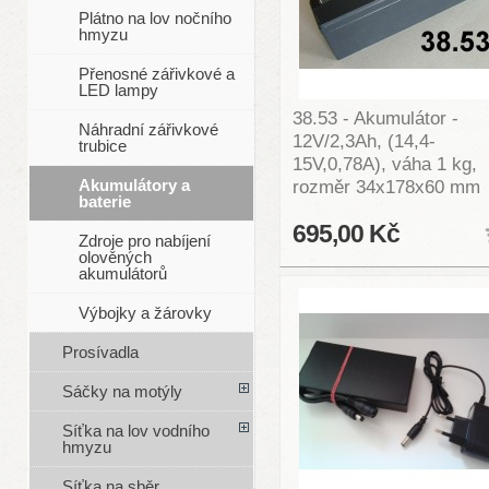
Plátno na lov nočního
hmyzu
Přenosné zářivkové a
LED lampy
38.53 - Akumulátor -
Náhradní zářivkové
12V/2,3Ah, (14,4-
trubice
15V,0,78A), váha 1 kg,
Akumulátory a
rozměr 34x178x60 mm
baterie
695,00 Kč
Zdroje pro nabíjení
olověných
akumulátorů
Výbojky a žárovky
Prosívadla
Sáčky na motýly
Síťka na lov vodního
hmyzu
Síťka na sběr