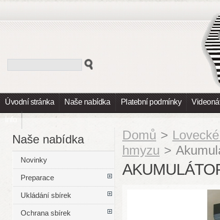
Úvodní stránka
Naše nabídka
Platební podmínky
Videoná
Info
Domů
>
Lovecké
Naše nabídka
hmyzu
>
Akumulá
Novinky
AKUMULÁTOR
Preparace
Ukládání sbírek
Ochrana sbírek