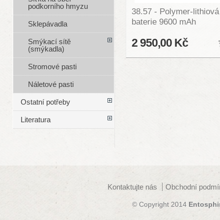
podkorního hmyzu
38.57 - Polymer-lithiová
baterie 9600 mAh
Sklepávadla
2 950,00 Kč
Smýkací sítě
(smýkadla)
Stromové pasti
Náletové pasti
Ostatní potřeby
Literatura
Kontaktujte nás
Obchodní podmí
© Copyright 2014
Entosphi