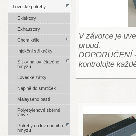
Lovecké potřeby
Eklektory
Exhaustory
V závorce je uve
Chemikálie
proud.
Injekční stříkačky
DOPORUČENÍ - ak
Síťky na lov létavého
kontrolujte každ
hmyzu
Lovecké zátky
Náplně do smrtiček
Malayseho pasti
Polyetylenové sběrné
láhve
Potřeby na lov nočního
hmyzu