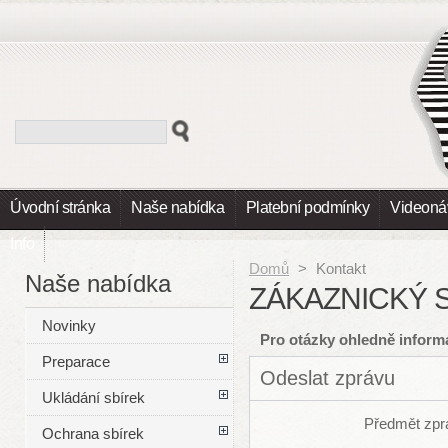
Úvodní stránka
Naše nabídka
Platební podmínky
Videoná
Info
Domů
>
Kontakt
Naše nabídka
ZÁKAZNICKÝ S
Novinky
Pro otázky ohledně informa
Preparace
Odeslat zprávu
Ukládání sbírek
Předmět zpr
Ochrana sbírek