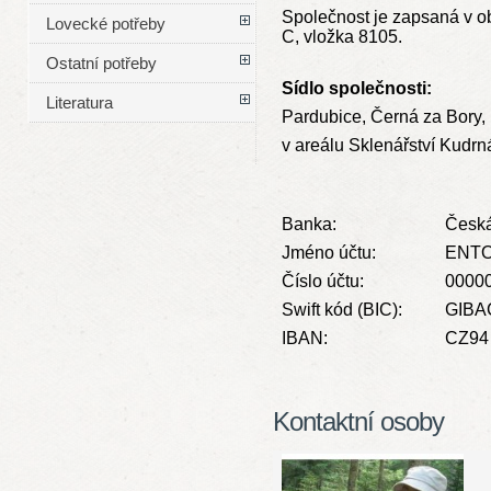
Společnost je zapsaná v o
Lovecké potřeby
C, vložka 8105.
Ostatní potřeby
Sídlo společnosti:
Literatura
Pardubice, Černá za Bory,
v areálu Sklenářství Kudrn
Banka:
Česká
Jméno účtu:
ENTO 
Číslo účtu:
0000
Swift kód (BIC):
GIBA
IBAN:
CZ94 
Kontaktní osoby