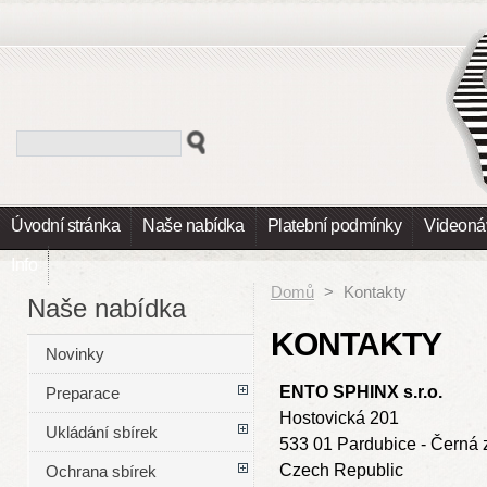
Úvodní stránka
Naše nabídka
Platební podmínky
Videoná
Info
Domů
>
Kontakty
Naše nabídka
KONTAKTY
Novinky
ENTO SPHINX s.r.o.
Preparace
Hostovická 201
Ukládání sbírek
533 01 Pardubice - Černá 
Czech Republic
Ochrana sbírek