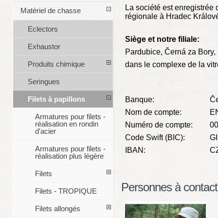
La société est enregistrée
Matériel de chasse
régionale à Hradec Králové,
Eclectors
Siège et notre filiale:
Exhaustor
Pardubice, Černá za Bory,
Produits chimique
dans le complexe de la vit
Seringues
Filets à papillons
Banque:
Če
Nom de compte:
EN
Armatures pour filets -
réalisation en rondin
Numéro de compte:
0
d'acier
Code Swift (BIC):
G
Armatures pour filets -
IBAN:
CZ
réalisation plus légère
Filets
Personnes à contact
Filets - TROPIQUE
Filets allongés