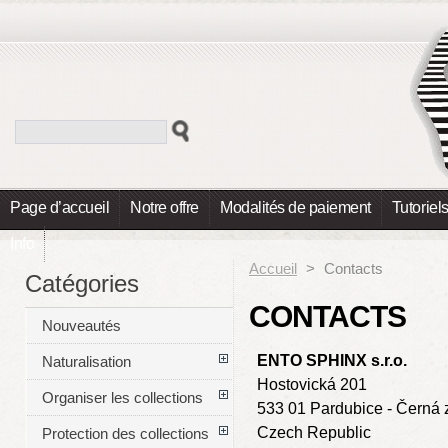
Page d’accueil
Notre offre
Modalités de paiement
Tutoriel
Info
Accueil
>
Contacts
Catégories
CONTACTS
Nouveautés
ENTO SPHINX s.r.o.
Naturalisation
Hostovická 201
Organiser les collections
533 01 Pardubice - Černá 
Czech Republic
Protection des collections