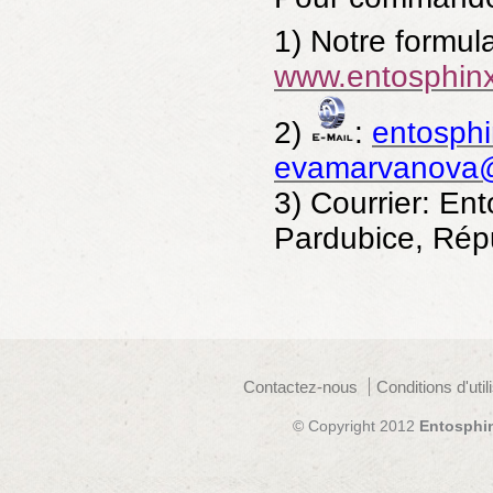
1) Notre formul
www.entosphinx
2)
:
entosph
evamarvanova@
3)
Courrier: Ent
Pardubice, Rép
Contactez-nous
Conditions d'util
© Copyright 2012
Entosphi