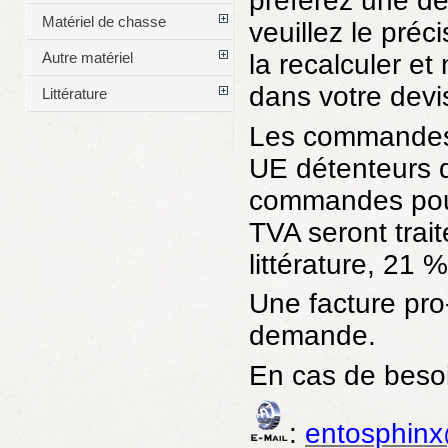
préférez une de
Matériel de chasse
veuillez le pré
la recalculer e
Autre matériel
dans votre devi
Littérature
Les commandes p
UE détenteurs d
commandes pour
TVA seront trai
littérature, 21 
Une facture pro
demande.
En cas de beso
:
entosphinx