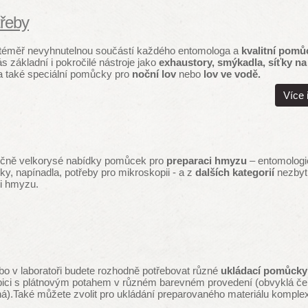
řeby
e téměř nevyhnutelnou součástí každého entomologa a
kvalitní pom
ás základní i pokročilé nástroje jako
exhaustory, smýkadla, síťky na
 také speciální pomůcky pro
noční lov
nebo
lov ve vodě.
Více 
tečně velkorysé nabídky pomůcek pro
preparaci hmyzu
– entomologic
ky, napínadla, potřeby pro mikroskopii - a z
dalších kategorií
nezbyt
ci hmyzu.
bo v laboratoři budete rozhodně potřebovat různé
ukládací pomůcky
abici s plátnovým potahem v různém barevném provedení (obvyklá če
ná).Také můžete zvolit pro ukládání preparovaného materiálu kompl