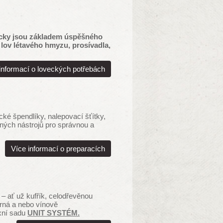
ůcky jsou základem úspěšného
 lov létavého hmyzu, prosívadla,
informací o loveckých potřebách
ké špendlíky, nalepovací šťítky,
ných nástrojů pro správnou a
Více informací o preparacích
– ať už kufřík, celodřevěnou
rná a nebo vínově
exní sadu
UNIT SYSTÉM.