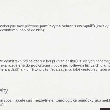
 nakoupíte také potřebné
pomůcky na ochranu exemplářů
(kalíšky 
esinfekční náplně do nich).
 využít také pro nalezení a koupi knižních titulů, z kterých načerpát
čeká
rozdělené do podkategorií
podle
jednotlivých hmyzích druh
era a další) a kromě toho vás třeba zaujmou také
cestopisy
nebo
a
řeby
ii zboží najdete další
nezbytné entomologické pomůcky
jako měkk
lší.