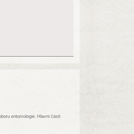
Košík
Nákupní košík je prázdny
Doručení
0,00 Kč
DPH
0,00 Kč
K úhradě
0,00 Kč
Ceny jsou s DPH
Objednávka
oru entomologie. Hlavní částí