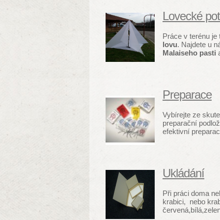
Lovecké pot
Práce v terénu j
lovu
. Najdete u n
Malaiseho pasti
a
Preparace
Vybírejte ze sku
preparační podlož
efektivní prepara
Ukládání
Při práci doma ne
krabici, nebo kr
červená,bílá,zele