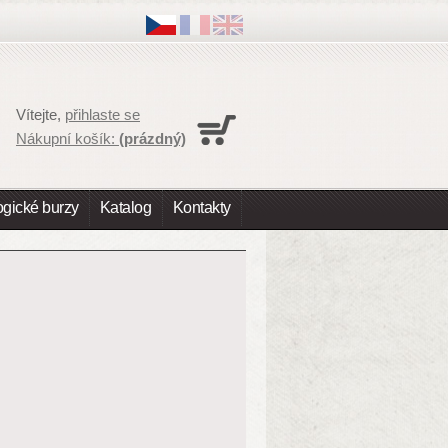
Vítejte,
přihlaste se
Nákupní košík:
(prázdný)
gické burzy
Katalog
Kontakty