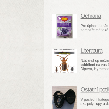
Ochrana
Pro úplnost u nás
samozřejmě také d
Literatura
Náš e-shop můžete
oddělení
na vás 
Diptera, Hymenopt
Ostatní pot
V poslední kategor
skalpely, lupy a da