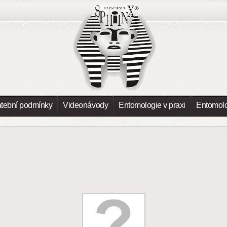
atební podmínky
Videonávody
Entomologie v praxi
Entomolo