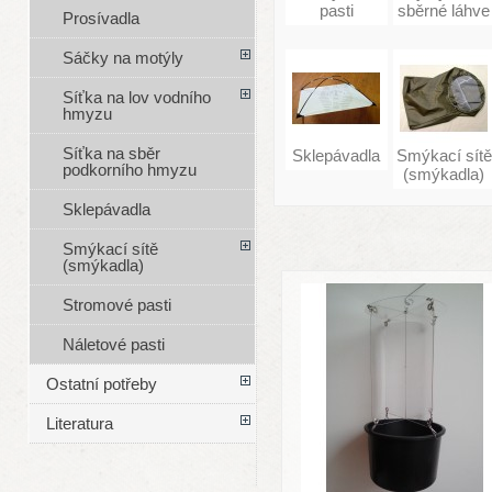
pasti
sběrné láhve
Prosívadla
Sáčky na motýly
Síťka na lov vodního
hmyzu
Síťka na sběr
Sklepávadla
Smýkací sítě
podkorního hmyzu
(smýkadla)
Sklepávadla
Smýkací sítě
(smýkadla)
Stromové pasti
Náletové pasti
Ostatní potřeby
Literatura