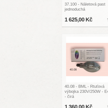
37.100 - Náletová past
jednoduchá
1 625,00 Kč
40.08 - BML - Rtuťová
výbojka 230V/250W - E
- čirá
1 360,00 Kč