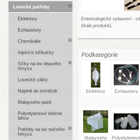
Lovecké potřeby
Entomologické vybavení - sítě
Eklektory
škále produktů.
Exhaustory
Chemikálie
Injekční stříkačky
Podkategorie
Síťky na lov létavého
hmyzu
Lovecké zátky
Náplně do smrtiček
Eklektory
Exhaustory
Malayseho pasti
Polyetylenové sběrné
láhve
Potřeby na lov nočního
hmyzu
Malayseho
Polyetylenov