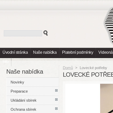
Úvodní stránka
Naše nabídka
Platební podmínky
Videoná
Info
Domů
>
Lovecké potřeby
Naše nabídka
LOVECKÉ POTŘE
Novinky
Preparace
Ukládání sbírek
Ochrana sbírek