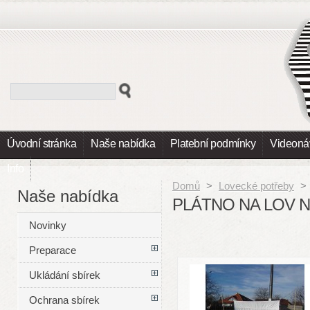
Úvodní stránka
Naše nabídka
Platební podmínky
Videoná
Info
Domů
>
Lovecké potřeby
>
Naše nabídka
PLÁTNO NA LOV 
Novinky
Preparace
Ukládání sbírek
Ochrana sbírek