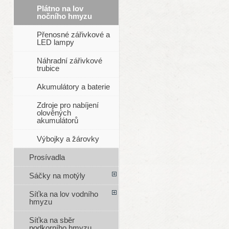
Plátno na lov
nočního hmyzu
Přenosné zářivkové a
LED lampy
Náhradní zářivkové
trubice
Akumulátory a baterie
Zdroje pro nabíjení
olověných
akumulátorů
Výbojky a žárovky
Prosívadla
Sáčky na motýly
Síťka na lov vodního
hmyzu
Síťka na sběr
podkorního hmyzu