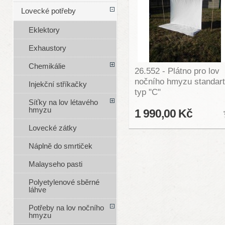
Lovecké potřeby
Eklektory
Exhaustory
Chemikálie
26.552 - Plátno pro lov
nočního hmyzu standart
Injekční stříkačky
typ "C"
Síťky na lov létavého
hmyzu
1 990,00 Kč
Lovecké zátky
Náplně do smrtiček
Malayseho pasti
Polyetylenové sběrné
láhve
Potřeby na lov nočního
hmyzu